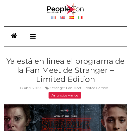
Saltar
al
contenido
People
Conventions
Meet
The
Ya está en línea el programa de
Stars
la Fan Meet de Stranger –
Limited Edition
13 abril 2023
Stranger Fan Meet Limited Edition
Anuncios varios