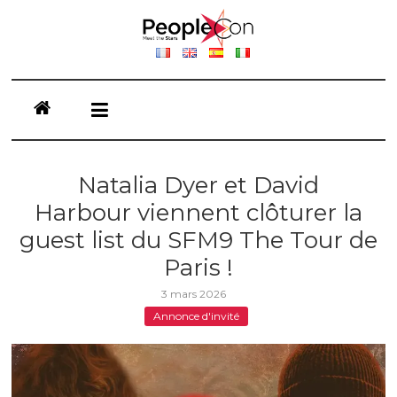
Passer
au
contenu
People
Conventions
Meet
The
Natalia Dyer et David
Stars
Harbour viennent clôturer la
guest list du SFM9 The Tour de
Paris !
3 mars 2026
Annonce d'invité